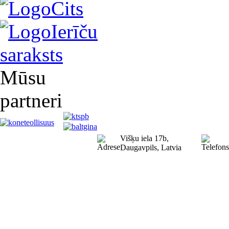
Cits
Ierīču
saraksts
Mūsu
partneri
Višķu iela 17b,
Daugavpils, Latvia