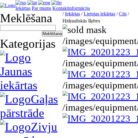
Iekārtas
Par mums
Kontaktinformācija
/
Iekārtas
/
Lietotas iekārtas
/
Cits
/
Meklēšana
Hidrauliskās šķēres
/images/equipmen
Kategorijas
/images/equipmen
Jaunas
iekārtas
/images/equipmen
Gaļas
/images/equipmen
pārstrāde
Zivju