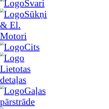
Svari
Sūkņi
& El.
Motori
Cits
Lietotas
detaļas
Gaļas
pārstrāde