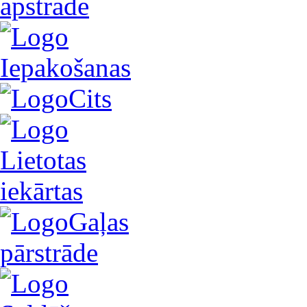
apstrāde
Iepakošanas
Cits
Lietotas
iekārtas
Gaļas
pārstrāde