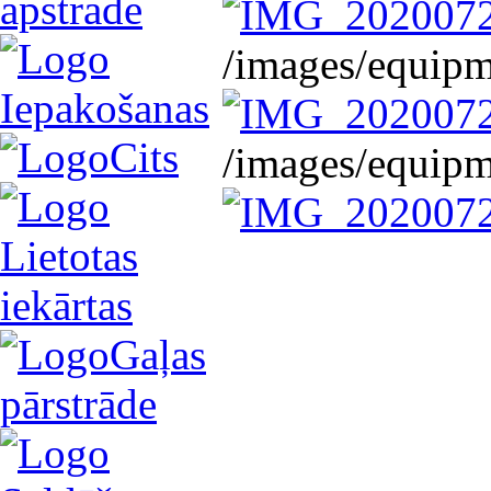
apstrāde
/images/equip
Iepakošanas
Cits
/images/equip
Lietotas
iekārtas
Gaļas
pārstrāde