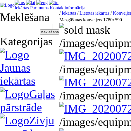
Iekārtas
Par mums
Kontaktinformācija
/
Iekārtas
/
Lietotas iekārtas
/
Konveijer
Meklēšana
Mazgāšanas konveijers 1780x590
Kategorijas
/images/equip
Jaunas
/images/equip
iekārtas
Gaļas
/images/equip
pārstrāde
Zivju
/images/equip