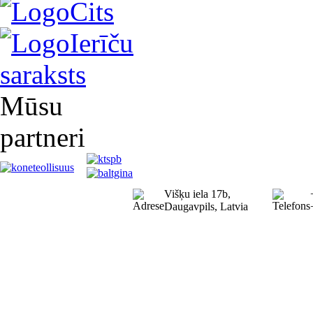
Cits
Ierīču
saraksts
Mūsu
partneri
Višķu iela 17b,
Daugavpils, Latvia