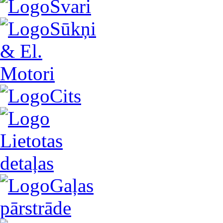
Svari
Sūkņi
& El.
Motori
Cits
Lietotas
detaļas
Gaļas
pārstrāde