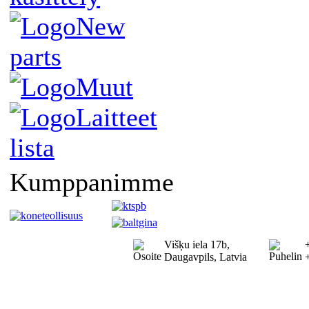
New
parts
Muut
Laitteet
lista
Kumppanimme
Višķu iela 17b,
Daugavpils, Latvia