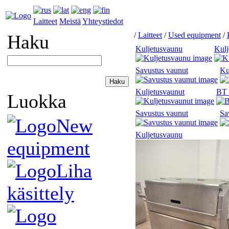
Laitteet
Meistä
Yhteystiedot
/
Laitteet
/
Used equipment
/
Haku
Kuljetusvaunu
Kulj
Savustus vaunut
Ku
Kuljetusvaunut
BT 
Luokka
Savustus vaunut
Sa
New
Kuljetusvaunu
equipment
Liha
käsittely