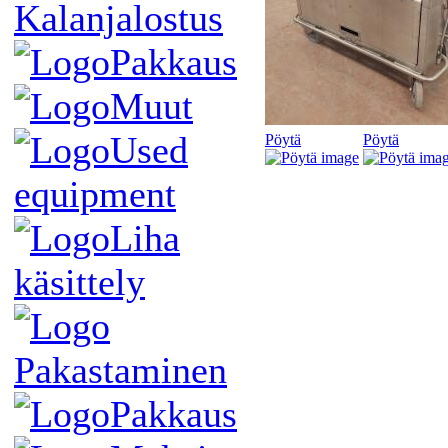
Kalanjalostus
Pakkaus
Muut
Used
Pöytä
Pöytä
equipment
Liha
käsittely
Pakastaminen
Pakkaus