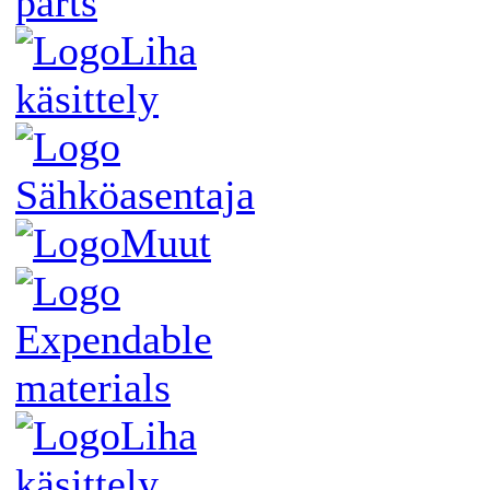
parts
Liha
käsittely
Sähköasentaja
Muut
Expendable
materials
Liha
käsittely