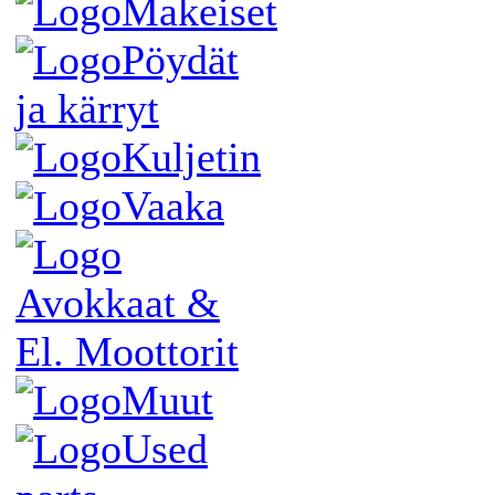
Makeiset
Pöydät
ja kärryt
Kuljetin
Vaaka
Avokkaat &
El. Moottorit
Muut
Used