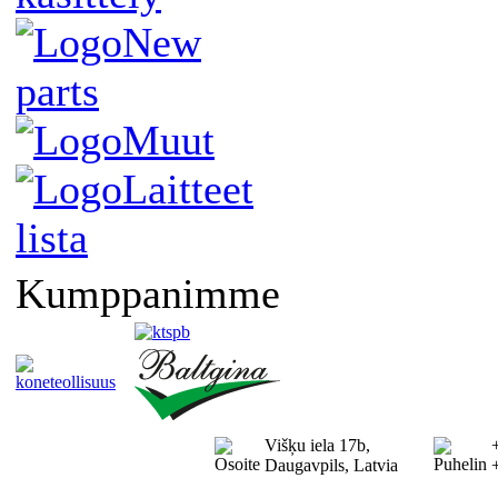
New
parts
Muut
Laitteet
lista
Kumppanimme
Višķu iela 17b,
Daugavpils, Latvia