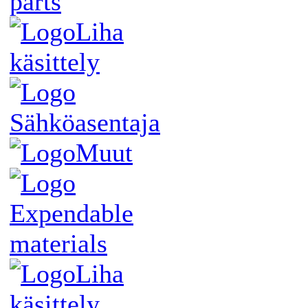
parts
Liha
käsittely
Sähköasentaja
Muut
Expendable
materials
Liha
käsittely