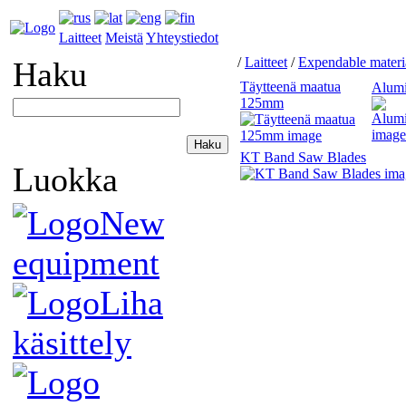
Laitteet
Meistä
Yhteystiedot
/
Laitteet
/
Expendable materi
Haku
Täytteenä maatua
Alumi
125mm
KT Band Saw Blades
Luokka
New
equipment
Liha
käsittely