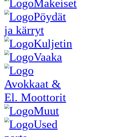
Makeiset
Pöydät
ja kärryt
Kuljetin
Vaaka
Avokkaat &
El. Moottorit
Muut
Used