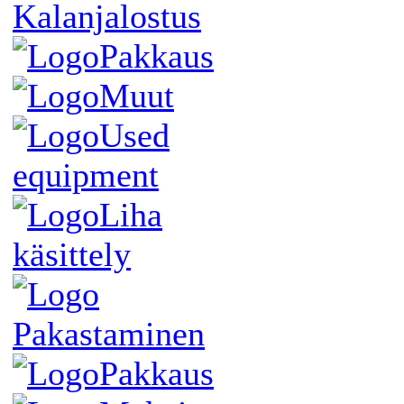
Kalanjalostus
Pakkaus
Muut
Used
equipment
Liha
käsittely
Pakastaminen
Pakkaus