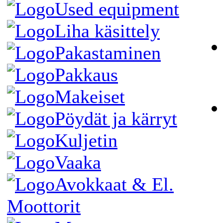
Used equipment
Liha käsittely
Pakastaminen
Pakkaus
Makeiset
Pöydät ja kärryt
Kuljetin
Vaaka
Avokkaat & El.
Moottorit