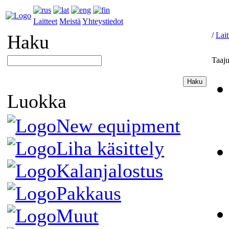
Laitteet
Meistä
Yhteystiedot
/
Lait
Haku
Taaj
Luokka
New equipment
Liha käsittely
Kalanjalostus
Pakkaus
Muut