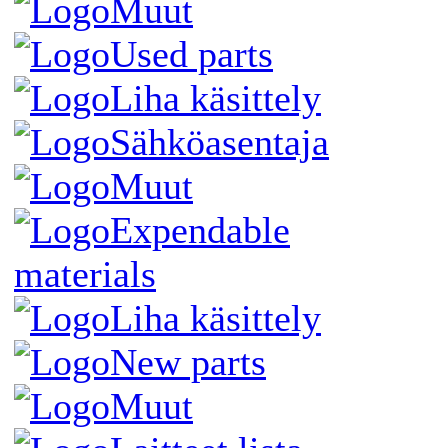
Muut
Used parts
Liha käsittely
Sähköasentaja
Muut
Expendable
materials
Liha käsittely
New parts
Muut