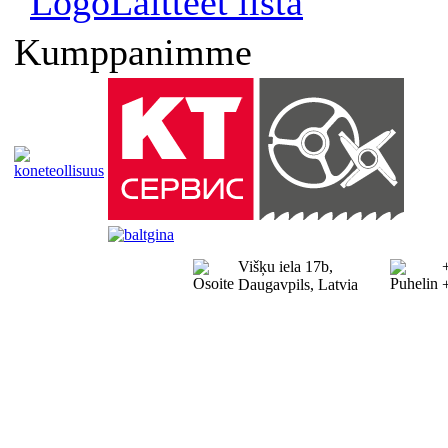
Laitteet lista
Kumppanimme
Višķu iela 17b,
Daugavpils, Latvia