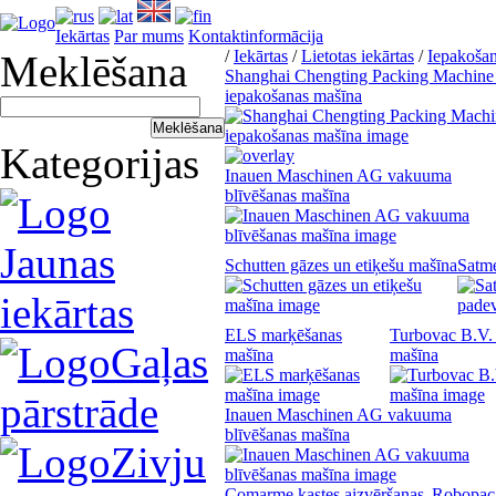
Iekārtas
Par mums
Kontaktinformācija
/
Iekārtas
/
Lietotas iekārtas
/
Iepakoša
Meklēšana
Shanghai Chengting Packing Machine
iepakošanas mašīna
Kategorijas
Inauen Maschinen AG vakuuma
blīvēšanas mašīna
Jaunas
Schutten gāzes un etiķešu mašīna
Satme
iekārtas
ELS marķēšanas
Turbovac B.V. 
Gaļas
mašīna
mašīna
pārstrāde
Inauen Maschinen AG vakuuma
blīvēšanas mašīna
Zivju
Comarme kastes aizvēršanas
Robopac 