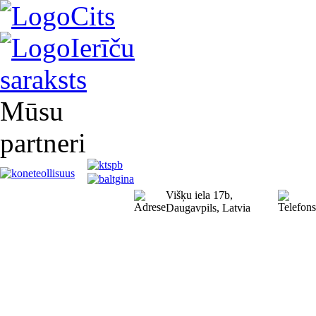
Cits
Ierīču
saraksts
Mūsu
partneri
Višķu iela 17b,
Daugavpils, Latvia