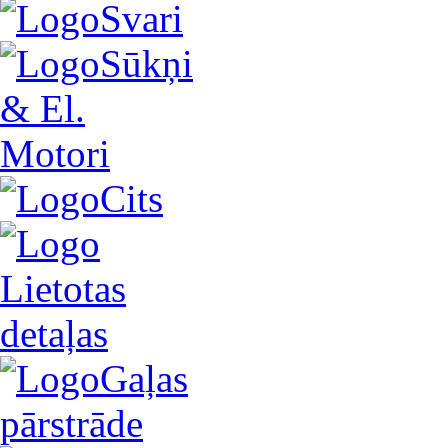
Svari
Sūkņi
& El.
Motori
Cits
Lietotas
detaļas
Gaļas
pārstrāde