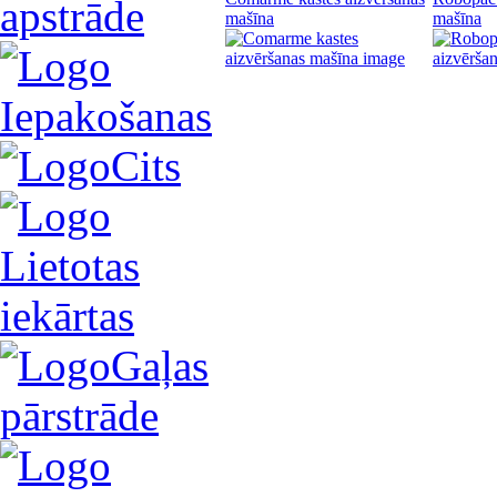
apstrāde
mašīna
mašīna
Iepakošanas
Cits
Lietotas
iekārtas
Gaļas
pārstrāde