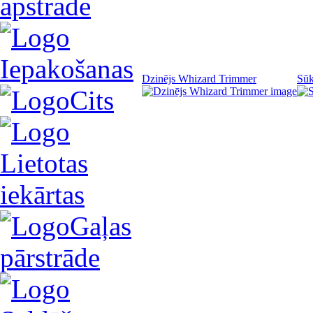
apstrāde
Iepakošanas
Dzinējs Whizard Trimmer
Sūk
Cits
Lietotas
iekārtas
Gaļas
pārstrāde