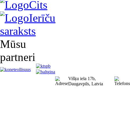
Cits
Ierīču
saraksts
Mūsu
partneri
Višķu iela 17b,
Daugavpils, Latvia