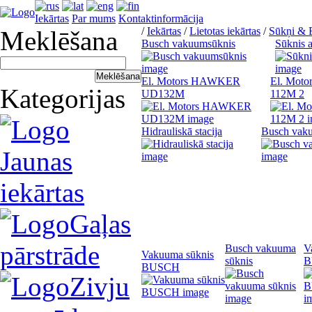
Iekārtas
Par mums
Kontaktinformācija
/
Iekārtas
/
Lietotas iekārtas
/
Sūkņi & E
Meklēšana
Busch vakuumsūknis
Sūknis a
El. Motors HAWKER
El. Mot
Kategorijas
UD132M
112M 2
Hidrauliskā stacija
Busch vak
Jaunas
iekārtas
Gaļas
pārstrāde
Busch vakuuma
V
Vakuuma sūknis
sūknis
B
BUSCH
Zivju