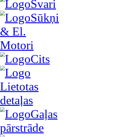
Svari
Sūkņi
& El.
Motori
Cits
Lietotas
detaļas
Gaļas
pārstrāde