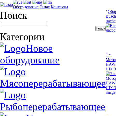
Оборудование
О нас
Контакты
/
Обо
Поиск
Busc
насос
Категории
Новое
Эл.
оборудование
Мото
HAW
UD1
Мясоперерабатывающее
Рыбоперерабатывающее