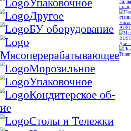
Упаковочное
Гидра
станц
Другое
Насо
БУ оборудование
BUS
Двига
Мясоперерабатывающее
Морозильное
Упаковочное
Кондитерское об-
ие
Столы и Тележки