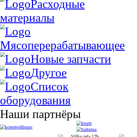
Расходные
материалы
Мясоперерабатывающее
Новые запчасти
Другое
Список
оборудования
Наши партнёры
Višķu iela 17b,