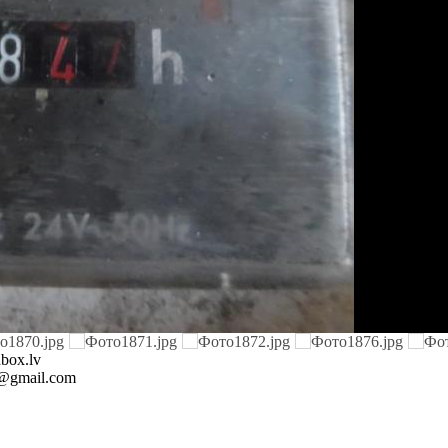
nbox.lv
ll@gmail.com