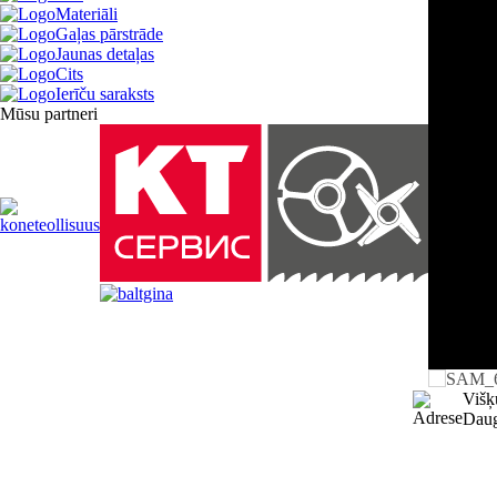
Materiāli
Gaļas pārstrāde
Jaunas detaļas
Cits
Ierīču saraksts
Mūsu partneri
Višķ
Daug