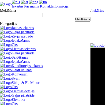
Iekārtas
Par mums
Kontaktinformācija
Meklēšana
/
Iekārtas
Kategorijas
Jaunas iekārtas
Gaļas pārstrāde
Zivju apstrāde
Iepakošanas
Cits
L
Lietotas iekārtas
Gaļas pārstrāde
Saldēšanas
Iepakošanas
Konditorejas iekārtas
Galdi un Rati
Konveijeri
Svari
Sūkņi & El. Motori
Cits
Lietotas detaļas
Gaļas pārstrāde
Elektrika
Cits