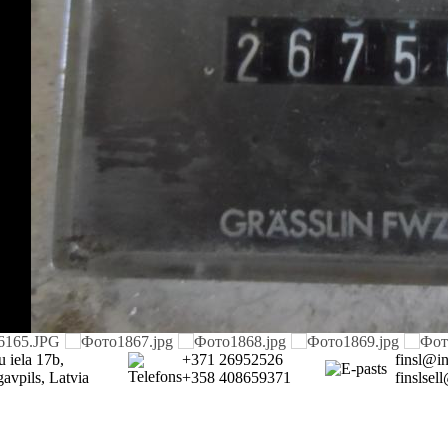
u iela 17b,
+371 26952526
finsl@i
avpils, Latvia
+358 408659371
finslse