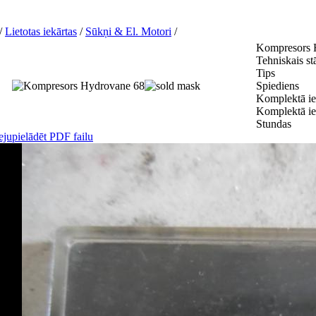
/
Lietotas iekārtas
/
Sūkņi & El. Motori
/
Kompresors 
Tehniskais st
Tips
Spiediens
Komplektā ie
Komplektā ie
Stundas
ejupielādēt PDF failu