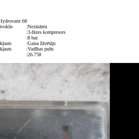
Hydrovane 68
āvoklis
:
Nezināms
:
3-fāzes kompresors
:
8 bar.
kļauts
:
Gaisa žāvētājs
kļauts
:
Vadības pults
:
26.758