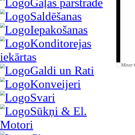
Gaļas pārstrāde
Saldēšanas
Iepakošanas
Konditorejas
iekārtas
Galdi un Rati
Konveijeri
Svari
Sūkņi & El.
Motori