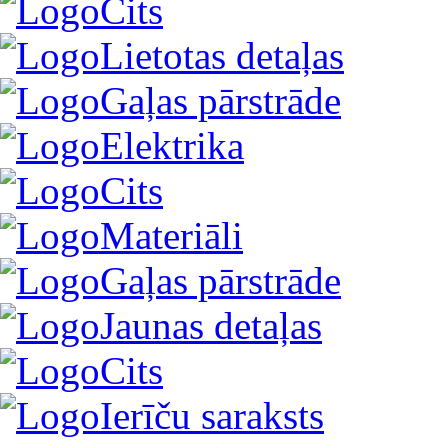
Cits
Lietotas detaļas
Gaļas pārstrāde
Elektrika
Cits
Materiāli
Gaļas pārstrāde
Jaunas detaļas
Cits
Ierīču saraksts