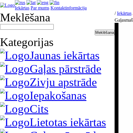
Iekārtas
Par mums
Kontaktinformācija
/
Iekārtas
Meklēšana
Gaļasma
Kategorijas
Jaunas iekārtas
Gaļas pārstrāde
Zivju apstrāde
Iepakošanas
Cits
Lietotas iekārtas