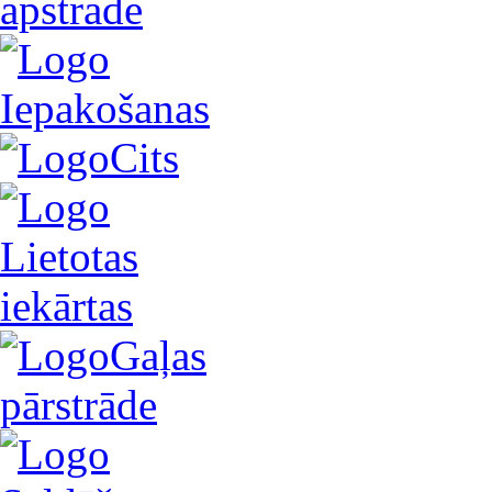
apstrāde
Iepakošanas
Cits
Lietotas
iekārtas
Gaļas
pārstrāde