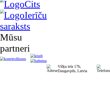
Cits
Ierīču
saraksts
Mūsu
partneri
Višķu iela 17b,
Daugavpils, Latvia