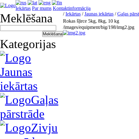
Iekārtas
Par mums
Kontaktinformācija
/
Iekārtas
/
Jaunas iekārtas
/
Gaļas pārs
Meklēšana
Rokas šļirce 5kg, 8kg, 10 kg
/images/equipment/big/198/img2.jpg
Kategorijas
Jaunas
iekārtas
Gaļas
pārstrāde
Zivju