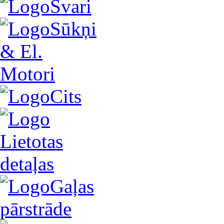
Svari
Sūkņi
& El.
Motori
Cits
Lietotas
detaļas
Gaļas
pārstrāde