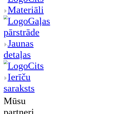
Materiāli
Gaļas
pārstrāde
Jaunas
detaļas
Cits
Ierīču
saraksts
Mūsu
partneri