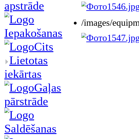
apstrāde
/images/equip
Iepakošanas
Cits
Lietotas
iekārtas
Gaļas
pārstrāde
Saldēšanas