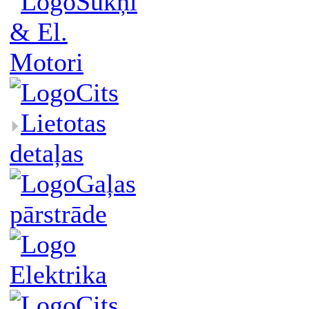
Sūkņi
& El.
Motori
Cits
Lietotas
detaļas
Gaļas
pārstrāde
Elektrika
Cits