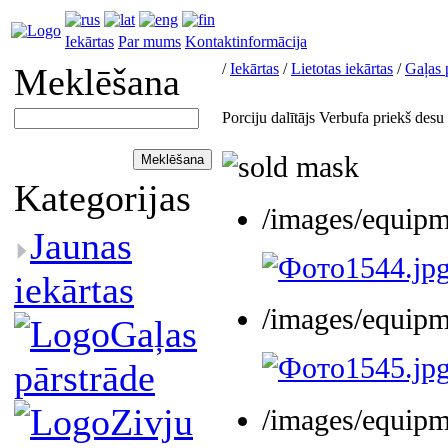
Iekārtas
Par mums
Kontaktinformācija
/
Iekārtas
/
Lietotas iekārtas
/
Gaļas 
Meklēšana
Porciju dalītājs Verbufa priekš desu 
Kategorijas
/images/equip
Jaunas
iekārtas
/images/equip
Gaļas
pārstrāde
Zivju
/images/equip