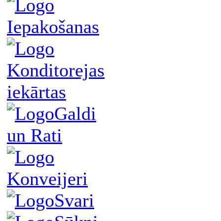
Iepakošanas
Konditorejas
iekārtas
Galdi
un Rati
Konveijeri
Svari