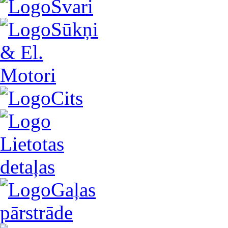
Svari
Sūkņi
& El.
Motori
Cits
Lietotas
detaļas
Gaļas
pārstrāde