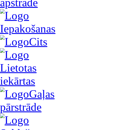
apstrāde
Iepakošanas
Cits
Lietotas
iekārtas
Gaļas
pārstrāde