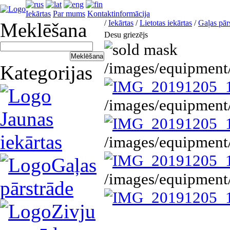
Iekārtas
Par mums
Kontaktinformācija
/
Iekārtas
/
Lietotas iekārtas
/
Gaļas pār
Meklēšana
Desu griezējs
/images/equipmen
Kategorijas
/images/equipmen
Jaunas
iekārtas
/images/equipmen
Gaļas
/images/equipmen
pārstrāde
Zivju