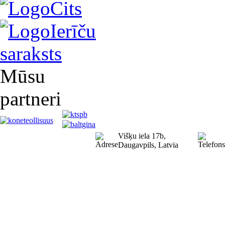
Cits
Ierīču
saraksts
Mūsu
partneri
Višķu iela 17b,
Daugavpils, Latvia