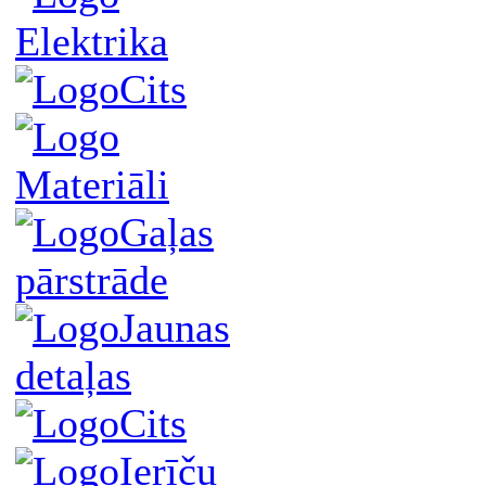
Elektrika
Cits
Materiāli
Gaļas
pārstrāde
Jaunas
detaļas
Cits
Ierīču