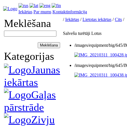
Iekārtas
Par mums
Kontaktinformācija
/
Iekārtas
/
Lietotas iekārtas
/
Cits
/
Meklēšana
Salvešu turētāji Lotus
/images/equipment/big/645
Kategorijas
/images/equipment/big/645
Jaunas
iekārtas
Gaļas
pārstrāde
Zivju