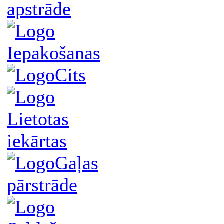
apstrāde
Iepakošanas
Cits
Lietotas
iekārtas
Gaļas
pārstrāde