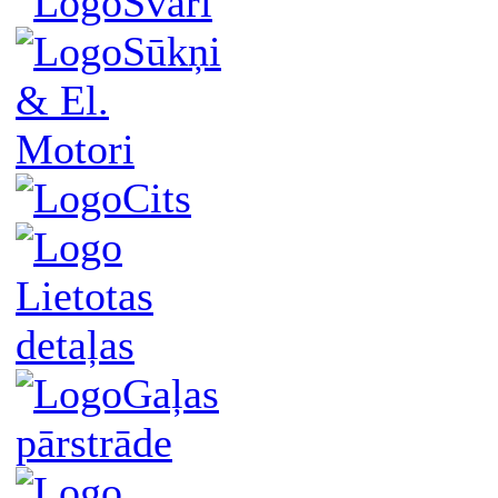
Svari
Sūkņi
& El.
Motori
Cits
Lietotas
detaļas
Gaļas
pārstrāde