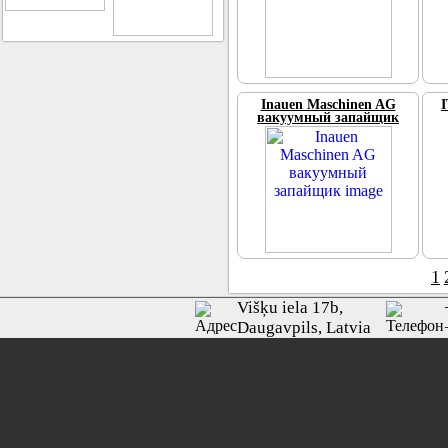
Inauen Maschinen AG
вакуумный запайщик
1
Višķu iela 17b,
Daugavpils, Latvia