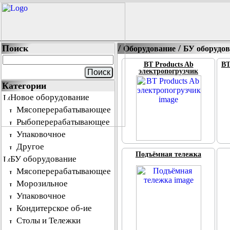
Поиск
/
/
Оборудование
БУ оборудов
BT Products Ab
BT
электропогрузчик
Категории
Новое оборудование
Мясоперерабатывающее
Рыбоперерабатывающее
Упаковочное
Другое
Подъёмная тележка
БУ оборудование
Мясоперерабатывающее
Морозильное
Упаковочное
Кондитерское об-ие
Столы и Тележки