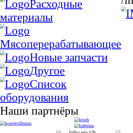
Расходные
материалы
Мясоперерабатывающее
Новые запчасти
Другое
Список
оборудования
Наши партнёры
Višķu iela 17b,