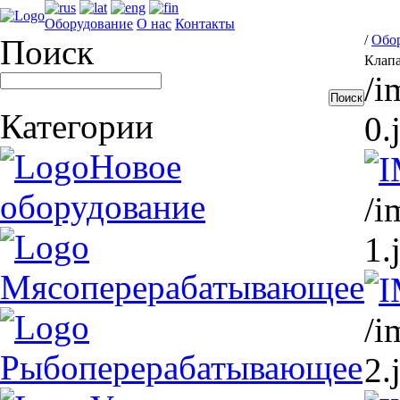
Оборудование
О нас
Контакты
/
Обо
Поиск
Клапа
/i
Категории
0.
Новое
оборудование
/i
1.
Мясоперерабатывающее
/i
Рыбоперерабатывающее
2.