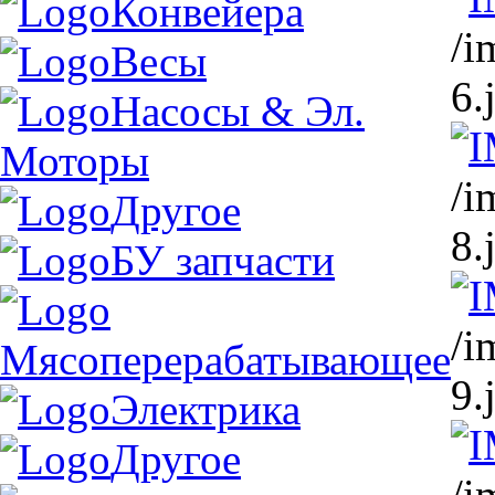
Конвейера
/i
Весы
6.
Насосы & Эл.
Моторы
/i
Другое
8.
БУ запчасти
/i
Мясоперерабатывающее
9.
Электрика
Другое
/i