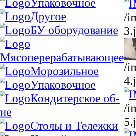
Упаковочное
Другое
/i
БУ оборудование
3.
Мясоперерабатывающее
/i
Морозильное
4.
Упаковочное
Кондитерское об-
/i
ие
5.
Столы и Тележки