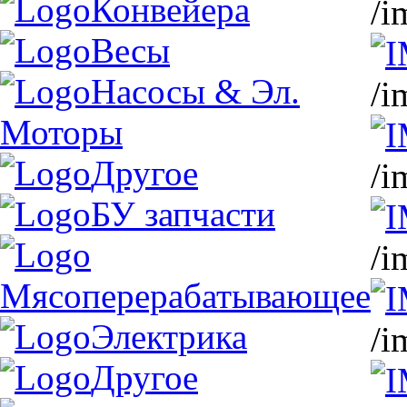
Конвейера
/i
Весы
Насосы & Эл.
/i
Моторы
Другое
/i
БУ запчасти
/i
Мясоперерабатывающее
Электрика
/i
Другое