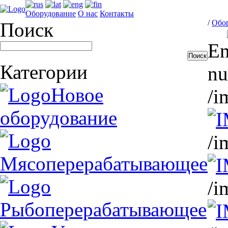
Оборудование
О нас
Контакты
/
Обо
Поиск
Em
Категории
nu
Новое
/i
оборудование
/i
Мясоперерабатывающее
/i
Рыбоперерабатывающее