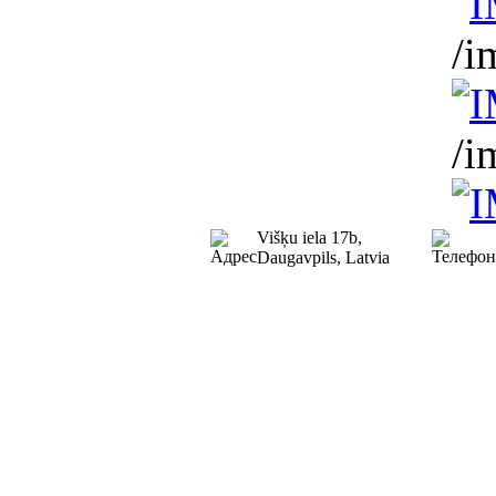
/i
/i
Višķu iela 17b,
Daugavpils, Latvia