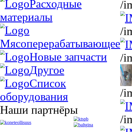
Расходные
/i
материалы
/i
Мясоперерабатывающее
Новые запчасти
/i
Другое
Список
/i
оборудования
Наши партнёры
/i