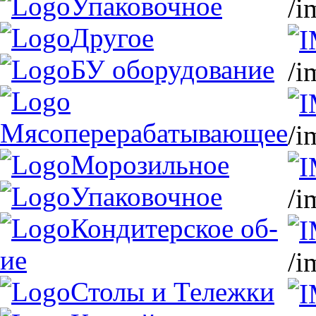
Упаковочное
/i
Другое
БУ оборудование
/i
Мясоперерабатывающее
/i
Морозильное
Упаковочное
/i
Кондитерское об-
ие
/i
Столы и Тележки