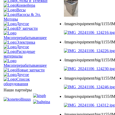
Столы и Тележки
Конвейера
Весы
Насосы & Эл.
Моторы
/images/equipment/big/1155/
Другое
БУ запчасти
Мясоперерабатывающее
/images/equipment/big/1155/
Электрика
Другое
Расходные
материалы
/images/equipment/big/1155/
Мясоперерабатывающее
Новые запчасти
Другое
/images/equipment/big/1155/
Список
оборудования
Наши партнёры
/images/equipment/big/1155/
/images/equipment/big/1155/