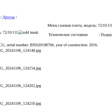
/
Другое
/
Metos газовая плита, модель: 72/10 C
Техническое состояние
:
Подер
 CG, serial number: BN020198766, year of construction: 2016.
IMG_20241106_124148.jpg
IMG_20241106_124154.jpg
IMG_20241106_124202.jpg
IMG_20241106_124210.jpg