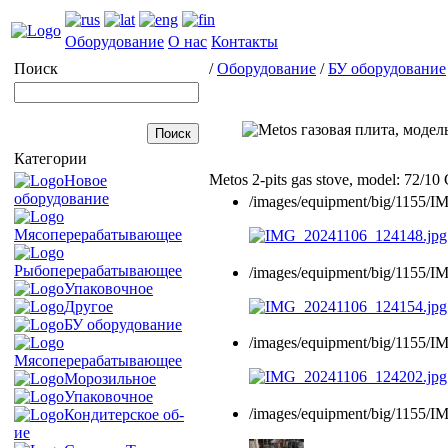
Оборудование
О нас
Контакты
Поиск
/
Оборудование
/
БУ оборудование
Категории
Metos 2-pits gas stove, model: 72/10
Новое
оборудование
/images/equipment/big/1155/
Мясоперерабатывающее
Рыбоперерабатывающее
/images/equipment/big/1155/
Упаковочное
Другое
БУ оборудование
/images/equipment/big/1155/
Мясоперерабатывающее
Морозильное
Упаковочное
/images/equipment/big/1155/
Кондитерское об-
ие