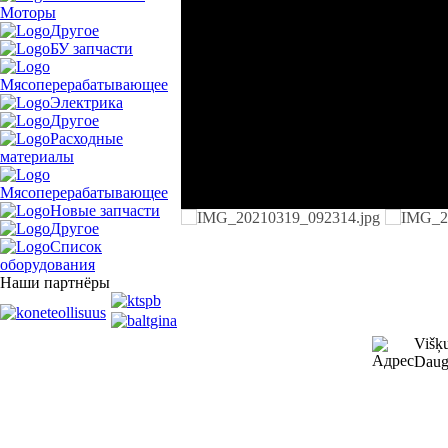
Моторы
Другое
БУ запчасти
Мясоперерабатывающее
Электрика
Другое
Расходные
материалы
Мясоперерабатывающее
Новые запчасти
Другое
Список
оборудования
Наши партнёры
Višķu
Dauga