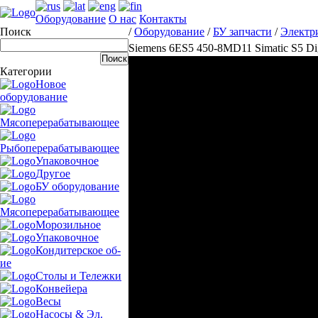
Оборудование
О нас
Контакты
Поиск
/
Оборудование
/
БУ запчасти
/
Электр
Siemens 6ES5 450-8MD11 Simatic S5 Dig
Категории
Новое
оборудование
Мясоперерабатывающее
Рыбоперерабатывающее
Упаковочное
Другое
БУ оборудование
Мясоперерабатывающее
Морозильное
Упаковочное
Кондитерское об-
ие
Столы и Тележки
Конвейера
Весы
Насосы & Эл.