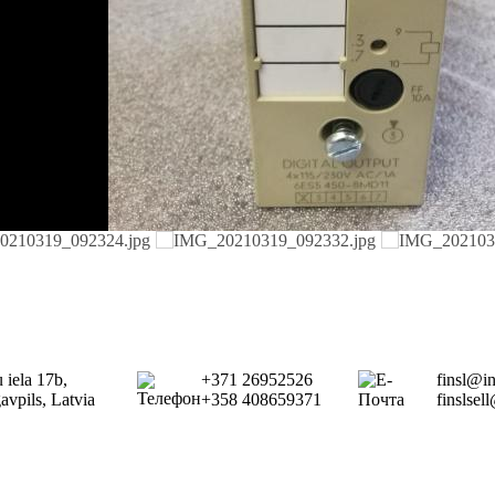
 iela 17b,
+371 26952526
finsl@i
vpils, Latvia
+358 408659371
finslse