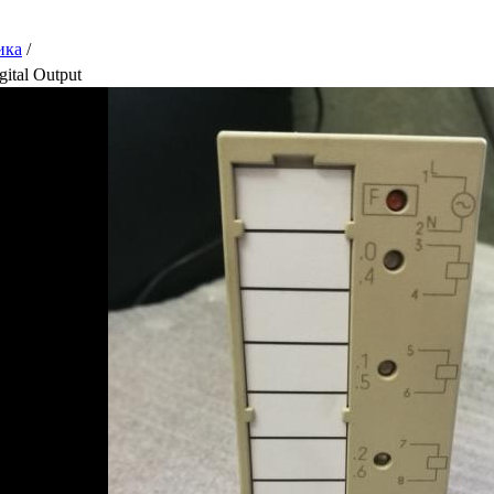
ика
/
ital Output